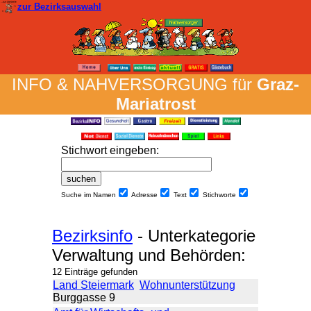
zur Bezirksauswahl
INFO & NAH­VER­SORG­UNG für
Graz-
Mariatrost
Stich­wort ein­geben
:
Suche im Namen
Adresse
Text
Stich­worte
Bezirksinfo
- Unterkategorie
Verwaltung und Behörden:
12 Einträge gefunden
Land Steiermark
Wohnunterstützung
Burggasse 9