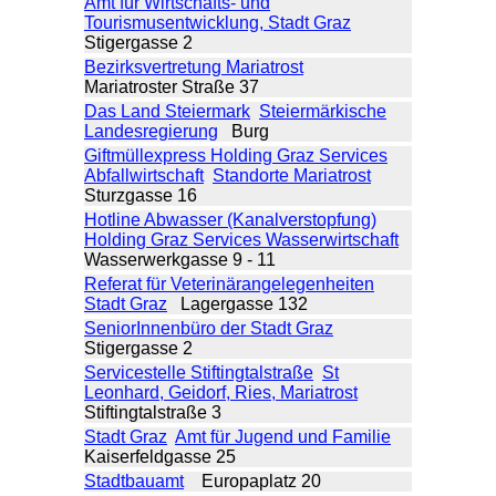
Amt für Wirtschafts- und
Tourismusentwicklung, Stadt Graz
Stigergasse 2
Bezirksvertretung Mariatrost
Mariatroster Straße 37
Das Land Steiermark
Steiermärkische
Landesregierung
Burg
Giftmüllexpress Holding Graz Services
Abfallwirtschaft
Standorte Mariatrost
Sturzgasse 16
Hotline Abwasser (Kanalverstopfung)
Holding Graz Services Wasserwirtschaft
Wasserwerkgasse 9 - 11
Referat für Veterinärangelegenheiten
Stadt Graz
Lagergasse 132
SeniorInnenbüro der Stadt Graz
Stigergasse 2
Servicestelle Stiftingtalstraße
St
Leonhard, Geidorf, Ries, Mariatrost
Stiftingtalstraße 3
Stadt Graz
Amt für Jugend und Familie
Kaiserfeldgasse 25
Stadtbauamt
Europaplatz 20