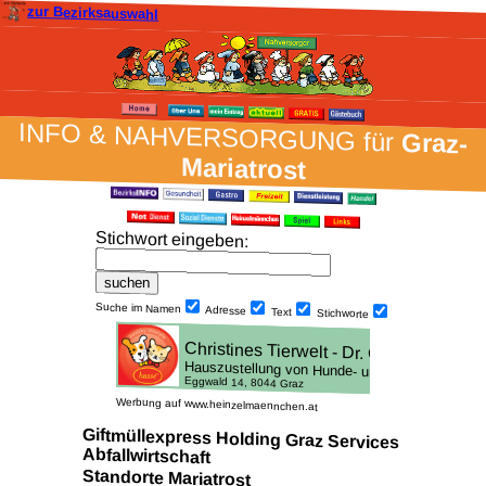
zur Bezirksauswahl
INFO & NAH­VER­SORG­UNG für
Graz-
Mariatrost
Stich­wort ein­geben
:
Suche im Namen
Adresse
Text
Stich­worte
Werbung auf www.heinzelmaennchen.at
Giftmüllexpress Holding Graz Services
Abfallwirtschaft
Standorte Mariatrost