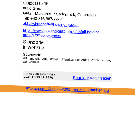
Sturzgasse 16
8020 Graz
Graz - Mariatrost / Steiermark, Österreich
Tel: +43 316 887-7272
abfallwirtschaft@holding-graz.at
https://www.holding-graz.at/de/abfall-holding-
graz/giftmuellexpress/
Standorte
lt. website
Stichworte:
Giftmüll, Gift, Müll, Umwelt, Umweltschutz, Abfall, Problemstoffe,
Sondermüll
Letzte Aktu­alisie­rung am
2021-08-19 17:43:07
Korrektur vor­schlagen
Impressum: ©
2026-2001 Heinzel­männchen KG