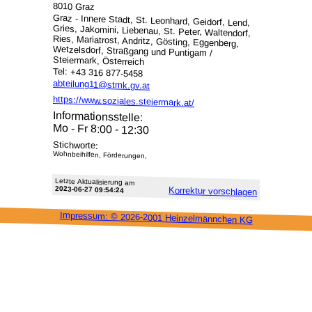
8010 Graz
Graz - Innere Stadt, St. Leonhard, Geidorf, Lend,
Gries, Jakomini, Liebenau, St. Peter, Waltendorf,
Ries, Mariatrost, Andritz, Gösting, Eggenberg,
Wetzelsdorf, Straßgang und Puntigam /
Steiermark, Österreich
Tel: +43 316 877-5458
abteilung11@stmk.gv.at
https://www.soziales.steiermark.at/
Informationsstelle:
Mo - Fr 8:00 - 12:30
Stichworte:
Wohnbeihilfen, Förderungen,
Letzte Aktu­alisie­rung am
2023-06-27 09:54:24
Korrektur vor­schlagen
Impressum: ©
2026-2001 Heinzel­männchen KG