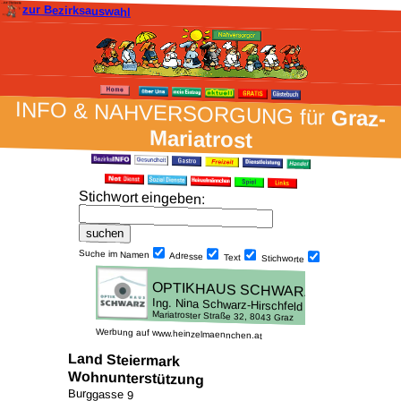
zur Bezirksauswahl
INFO & NAH­VER­SORG­UNG für
Graz-
Mariatrost
Stich­wort ein­geben
:
Suche im Namen
Adresse
Text
Stich­worte
Werbung auf www.heinzelmaennchen.at
Land Steiermark
Wohnunterstützung
Burggasse 9