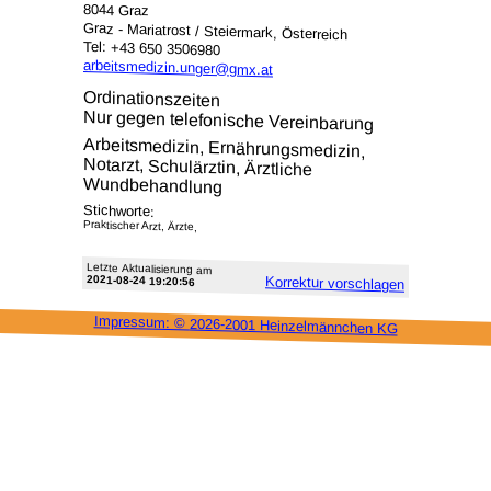
8044 Graz
Graz - Mariatrost / Steiermark, Österreich
Tel: +43 650 3506980
arbeitsmedizin.unger@gmx.at
Ordinationszeiten
Nur gegen telefonische Vereinbarung
Arbeitsmedizin, Ernährungsmedizin,
Notarzt, Schulärztin, Ärztliche
Wundbehandlung
Stichworte:
Praktischer Arzt, Ärzte,
Letzte Aktu­alisie­rung am
2021-08-24 19:20:56
Korrektur vor­schlagen
Impressum: ©
2026-2001 Heinzel­männchen KG