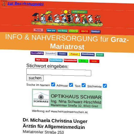
zur Bezirksauswahl
INFO & NAH­VER­SORG­UNG für
Graz-
Mariatrost
Stich­wort ein­geben
:
Suche im Namen
Adresse
Text
Stich­worte
Werbung auf www.heinzelmaennchen.at
Dr. Michaela Christina Unger
Ärztin für Allgemeinmedizin
Mariatroster Straße 253