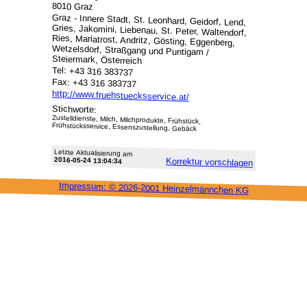
8010 Graz
Graz - Innere Stadt, St. Leonhard, Geidorf, Lend,
Gries, Jakomini, Liebenau, St. Peter, Waltendorf,
Ries, Mariatrost, Andritz, Gösting, Eggenberg,
Wetzelsdorf, Straßgang und Puntigam /
Steiermark, Österreich
Tel: +43 316 383737
Fax: +43 316 383737
http://www.fruehstuecksservice.at/
Stichworte:
Zustelldienste, Milch, Milchprodukte, Frühstück,
Frühstücksservice, Essenszustellung, Gebäck
Letzte Aktu­alisie­rung am
2016-05-24 13:04:34
Korrektur vor­schlagen
Impressum: ©
2026-2001 Heinzel­männchen KG