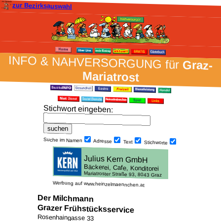
zur Bezirksauswahl
INFO & NAH­VER­SORG­UNG für
Graz-
Mariatrost
Stich­wort ein­geben
:
Suche im Namen
Adresse
Text
Stich­worte
Werbung auf www.heinzelmaennchen.at
Der Milchmann
Grazer Frühstücksservice
Rosenhaingasse 33