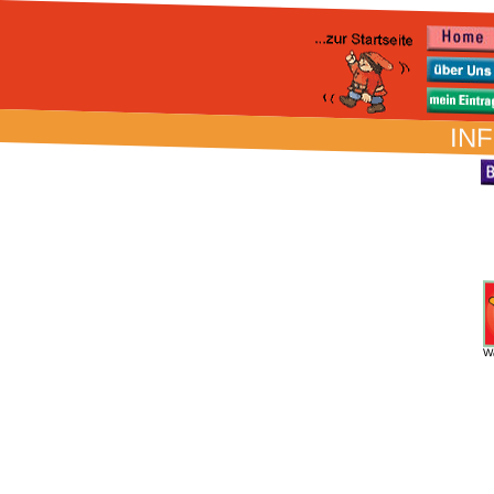
INF
W