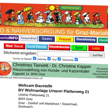
O & NAH­VER­SORG­UNG für
Graz-Mariat
Stich­wort ein­geben
Suche im Namen
Adresse
Text
Stich­worte
erbung auf www.heinzelmaennchen.at
Webcam Baustelle
BV Wohnanlage Unterer Plattenweg 21
Unterer Plattenweg 21
8043 Graz
Graz - Geidorf und Mariatrost / Steiermark,
Österreich