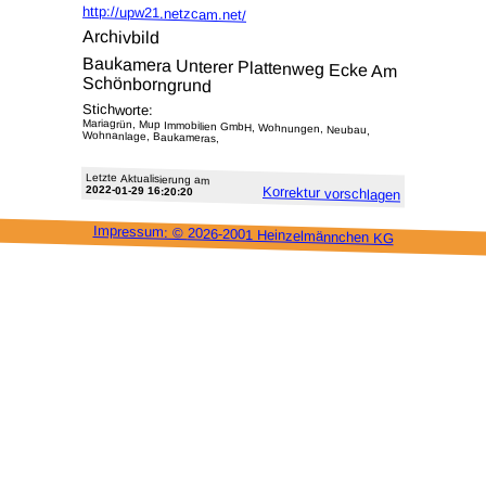
http://upw21.netzcam.net/
Archivbild
Baukamera Unterer Plattenweg Ecke Am
Schönborngrund
Stichworte:
Mariagrün, Mup Immobilien GmbH, Wohnungen, Neubau,
Wohnanlage, Baukameras,
Letzte Aktu­alisie­rung am
2022-01-29 16:20:20
Korrektur vor­schlagen
Impressum: ©
2026-2001 Heinzel­männchen KG