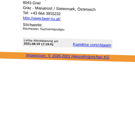
8043 Graz
Graz - Mariatrost / Steiermark, Österreich
Tel: +43 664 3915232
http://www.beer-sv.at/
Stichworte:
Baumeister, Sachverständiger
Letzte Aktu­alisie­rung am
2021-08-19 17:19:41
Korrektur vor­schlagen
Impressum: ©
2026-2001 Heinzel­männchen KG