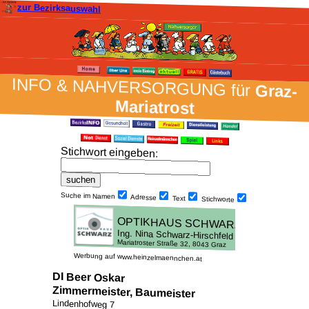
zur Bezirksauswahl
INFO & NAH­VER­SORG­UNG für
Graz-
Mariatrost
Stich­wort ein­geben
:
Suche im Namen
Adresse
Text
Stich­worte
Werbung auf www.heinzelmaennchen.at
DI Beer Oskar
Zimmermeister, Baumeister
Lindenhofweg 7