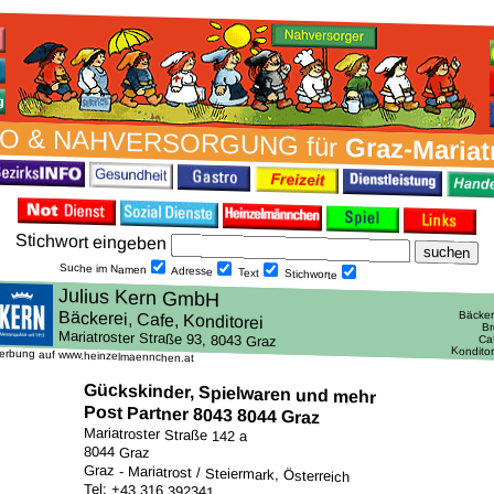
O & NAH­VER­SORG­UNG für
Graz-Mariat
Stich­wort ein­geben
Suche im Namen
Adresse
Text
Stich­worte
erbung auf www.heinzelmaennchen.at
Gückskinder, Spielwaren und mehr
Post Partner 8043 8044 Graz
Mariatroster Straße 142 a
8044 Graz
Graz - Mariatrost / Steiermark, Österreich
Tel: +43 316 392341