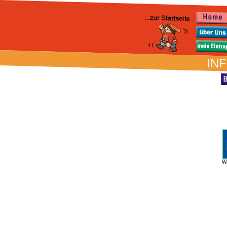
INF
W