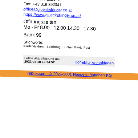
Fax: +43 316 392341
office@glueckskinder.co.at
https://www.glueckskinder.co.at/
Öffnungszeiten:
Mo - Fr 8.00 - 12.00 14.30 - 17.30
Bank 99
Stichworte:
Kinderkleidung, Spielzeug, Bücher, Bank, Post
Letzte Aktu­alisie­rung am
2021-08-18 19:24:52
Korrektur vor­schlagen
Impressum: ©
2026-2001 Heinzel­männchen KG