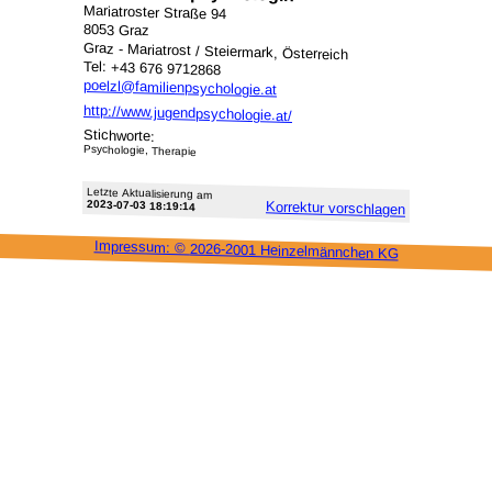
Mariatroster Straße 94
8053 Graz
Graz - Mariatrost / Steiermark, Österreich
Tel: +43 676 9712868
poelzl@familienpsychologie.at
http://www.jugendpsychologie.at/
Stichworte:
Psychologie, Therapie
Letzte Aktu­alisie­rung am
2023-07-03 18:19:14
Korrektur vor­schlagen
Impressum: ©
2026-2001 Heinzel­männchen KG