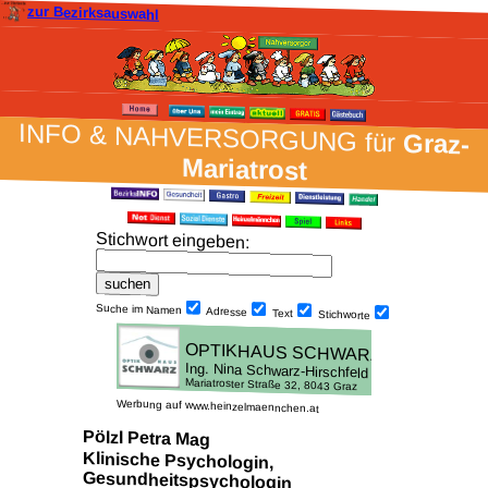
zur Bezirksauswahl
INFO & NAH­VER­SORG­UNG für
Graz-
Mariatrost
Stich­wort ein­geben
:
Suche im Namen
Adresse
Text
Stich­worte
Werbung auf www.heinzelmaennchen.at
Pölzl Petra Mag
Klinische Psychologin,
Gesundheitspsychologin