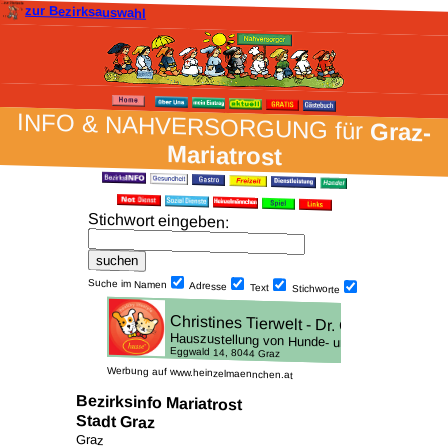
zur Bezirksauswahl
INFO & NAH­VER­SORG­UNG für
Graz-
Mariatrost
Stich­wort ein­geben
:
Suche im Namen
Adresse
Text
Stich­worte
Werbung auf www.heinzelmaennchen.at
Bezirksinfo Mariatrost
Stadt Graz
Graz