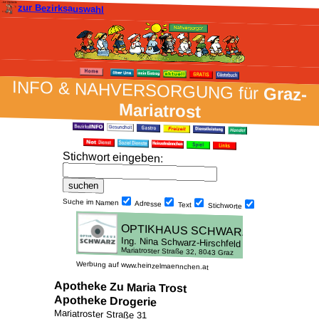
zur Bezirksauswahl
INFO & NAH­VER­SORG­UNG für
Graz-
Mariatrost
Stich­wort ein­geben
:
Suche im Namen
Adresse
Text
Stich­worte
Werbung auf www.heinzelmaennchen.at
Apotheke Zu Maria Trost
Apotheke Drogerie
Mariatroster Straße 31