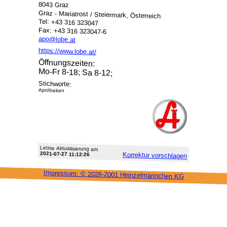
8043 Graz
Graz - Mariatrost / Steiermark, Österreich
Tel: +43 316 323047
Fax: +43 316 323047-6
apo@lobe.at
https://www.lobe.at/
Öffnungszeiten:
Mo-Fr 8-18; Sa 8-12;
Stichworte:
Apotheken
Letzte Aktu­alisie­rung am
2021-07-27 11:12:26
Korrektur vor­schlagen
Impressum: ©
2026-2001 Heinzel­männchen KG