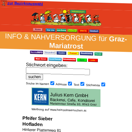
zur Bezirksauswahl
INFO & NAH­VER­SORG­UNG für
Graz-
Mariatrost
Stich­wort ein­geben
:
Suche im Namen
Adresse
Text
Stich­worte
Werbung auf www.heinzelmaennchen.at
Pfeifer Sieber
Hofladen
Hinterer Plattenweg 81