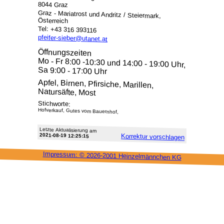
8044 Graz
Graz - Mariatrost und Andritz / Steiermark,
Österreich
Tel: +43 316 393116
pfeifer-sieber@utanet.at
Öffnungszeiten
Mo - Fr 8:00 -10:30 und 14:00 - 19:00 Uhr,
Sa 9:00 - 17:00 Uhr
Apfel, Birnen, Pfirsiche, Marillen,
Natursäfte, Most
Stichworte:
Hofverkauf, Gutes vom Bauernhof,
Letzte Aktu­alisie­rung am
2021-08-19 12:25:15
Korrektur vor­schlagen
Impressum: ©
2026-2001 Heinzel­männchen KG