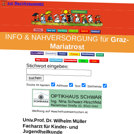
zur Bezirksauswahl
INFO & NAH­VER­SORG­UNG für
Graz-
Mariatrost
Stich­wort ein­geben
:
Suche im Namen
Adresse
Text
Stich­worte
Werbung auf www.heinzelmaennchen.at
Univ.Prof. Dr. Wilhelm Müller
Facharzt für Kinder- und
Jugendheilkunde