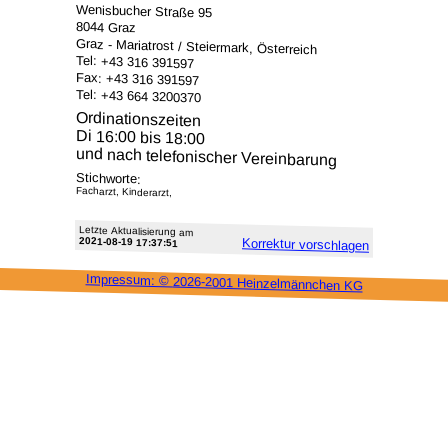
Wenisbucher Straße 95
8044 Graz
Graz - Mariatrost / Steiermark, Österreich
Tel: +43 316 391597
Fax: +43 316 391597
Tel: +43 664 3200370
Ordinationszeiten
Di 16:00 bis 18:00
und nach telefonischer Vereinbarung
Stichworte:
Facharzt, Kinderarzt,
Letzte Aktu­alisie­rung am
2021-08-19 17:37:51
Korrektur vor­schlagen
Impressum: ©
2026-2001 Heinzel­männchen KG