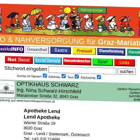
O & NAH­VER­SORG­UNG für
Graz-Mariat
Stich­wort ein­geben
Suche im Namen
Adresse
Text
Stich­worte
erbung auf www.heinzelmaennchen.at
Apotheke Lend
Lend Apotheke
Wiener Straße 19
8020 Graz
Graz - Lend / Steiermark, Österreich
Tel: +43 316 714691