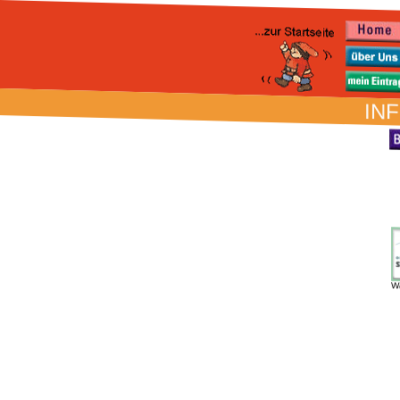
INF
W