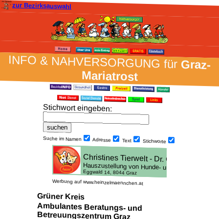
zur Bezirksauswahl
INFO & NAH­VER­SORG­UNG für
Graz-
Mariatrost
Stich­wort ein­geben
:
Suche im Namen
Adresse
Text
Stich­worte
Werbung auf www.heinzelmaennchen.at
Grüner Kreis
Ambulantes Beratungs- und
Betreuungszentrum Graz