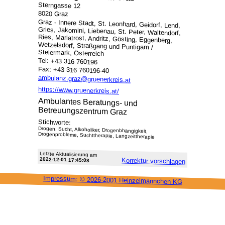
Sterngasse 12
8020 Graz
Graz - Innere Stadt, St. Leonhard, Geidorf, Lend,
Gries, Jakomini, Liebenau, St. Peter, Waltendorf,
Ries, Mariatrost, Andritz, Gösting, Eggenberg,
Wetzelsdorf, Straßgang und Puntigam /
Steiermark, Österreich
Tel: +43 316 760196
Fax: +43 316 760196-40
ambulanz.graz@gruenerkreis.at
https://www.gruenerkreis.at/
Ambulantes Beratungs- und
Betreuungszentrum Graz
Stichworte:
Drogen, Sucht, Alkoholiker, Drogenbhängigkeit,
Drogenprobleme, Suchttherapie, Langzeittherapie
Letzte Aktu­alisie­rung am
2022-12-01 17:45:08
Korrektur vor­schlagen
Impressum: ©
2026-2001 Heinzel­männchen KG