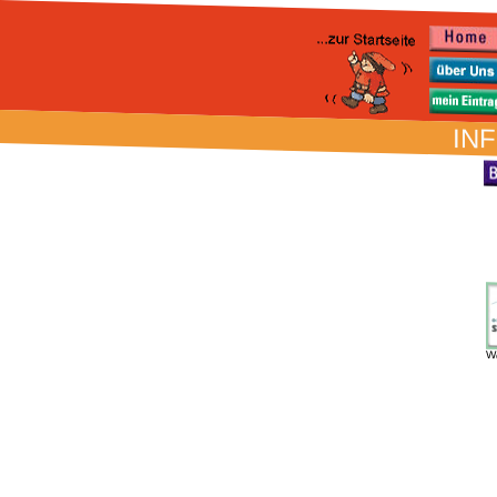
INF
W