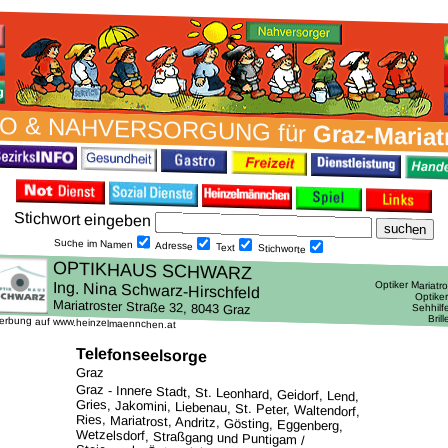
O & NAH­VER­SORG­UNG für
Graz-Mariat
Stich­wort ein­geben
Suche im Namen
Adresse
Text
Stich­worte
erbung auf www.heinzelmaennchen.at
Telefonseelsorge
Graz
Graz - Innere Stadt, St. Leonhard, Geidorf, Lend,
Gries, Jakomini, Liebenau, St. Peter, Waltendorf,
Ries, Mariatrost, Andritz, Gösting, Eggenberg,
Wetzelsdorf, Straßgang und Puntigam /