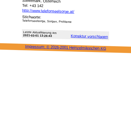
Steiermark, Österreich
Tel: +43 142
http://www.telefonseelsorge.at/
Stichworte:
Telefonseelsorge, Sorgen, Probleme
Letzte Aktu­alisie­rung am
2021-03-01 13:26:43
Korrektur vor­schlagen
Impressum: ©
2026-2001 Heinzel­männchen KG