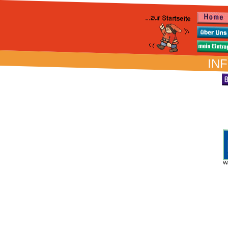
INF
W