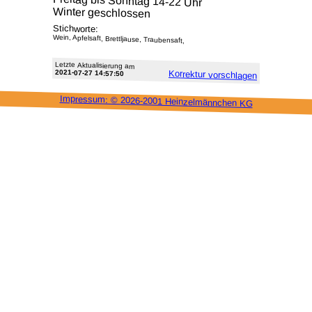
Freitag bis Sonntag 14-22 Uhr
Winter geschlossen
Stichworte:
Wein, Apfelsaft, Brettljause, Traubensaft,
Letzte Aktu­alisie­rung am
2021-07-27 14:57:50
Korrektur vor­schlagen
Impressum: ©
2026-2001 Heinzel­männchen KG