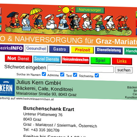
O & NAH­VER­SORG­UNG für
Graz-Mariat
Stich­wort ein­geben
Suche im Namen
Adresse
Text
Stich­worte
erbung auf www.heinzelmaennchen.at
Buschenschank Erart
Unterer Plattenweg 76
8043 Graz
Graz - Mariatrost / Steiermark, Österreich
Tel: +43 316 391709