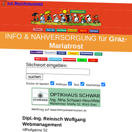
zur Bezirksauswahl
INFO & NAH­VER­SORG­UNG für
Graz-
Mariatrost
Stich­wort ein­geben
:
Suche im Namen
Adresse
Text
Stich­worte
Werbung auf www.heinzelmaennchen.at
Dipl.-Ing. Reinisch Wolfgang
Webmanagement
Idlhofgasse 52