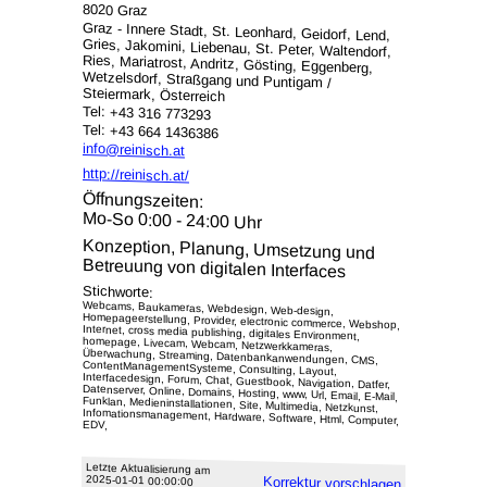
8020 Graz
Graz - Innere Stadt, St. Leonhard, Geidorf, Lend,
Gries, Jakomini, Liebenau, St. Peter, Waltendorf,
Ries, Mariatrost, Andritz, Gösting, Eggenberg,
Wetzelsdorf, Straßgang und Puntigam /
Steiermark, Österreich
Tel: +43 316 773293
Tel: +43 664 1436386
info@reinisch.at
http://reinisch.at/
Öffnungszeiten:
Mo-So 0:00 - 24:00 Uhr
Konzeption, Planung, Umsetzung und
Betreuung von digitalen Interfaces
Stichworte:
Webcams, Baukameras, Webdesign, Web-design,
Homepageerstellung, Provider, electronic commerce, Webshop,
Internet, cross media publishing, digitales Environment,
homepage, Livecam, Webcam, Netzwerkkameras,
Überwachung, Streaming, Datenbankanwendungen, CMS,
ContentManagementSysteme, Consulting, Layout,
Interfacedesign, Forum, Chat, Guestbook, Navigation, Datfer,
Datenserver, Online, Domains, Hosting, www, Url, Email, E-Mail,
Funklan, Medieninstallationen, Site, Multimedia, Netzkunst,
Infomationsmanagement, Hardware, Software, Html, Computer,
EDV,
Letzte Aktu­alisie­rung am
2025-01-01 00:00:00
Korrektur vor­schlagen