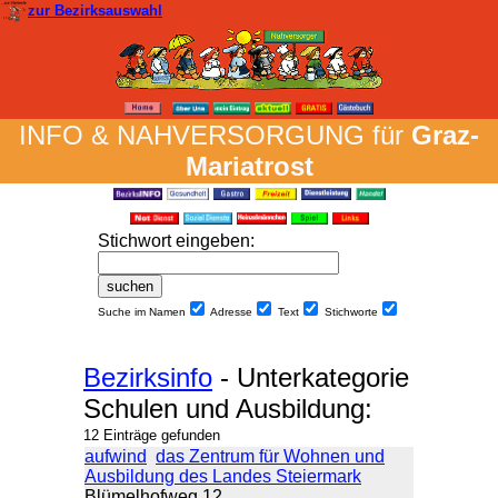
zur Bezirksauswahl
INFO & NAH­VER­SORG­UNG für
Graz-
Mariatrost
Stich­wort ein­geben
:
Suche im Namen
Adresse
Text
Stich­worte
Bezirksinfo
- Unterkategorie
Schulen und Ausbildung:
12 Einträge gefunden
aufwind
das Zentrum für Wohnen und
Ausbildung des Landes Steiermark
Blümelhofweg 12